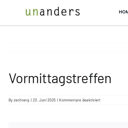
Skip
to
HO
content
Vormittagstreffen
für
By
zechnerg
|
23. Juni 2025
|
Kommentare deaktiviert
Vormittagstreff