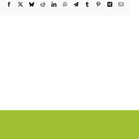
Facebook
X
Bluesky
Reddit
LinkedIn
WhatsApp
Telegram
Tumblr
Pinterest
Xing
Email