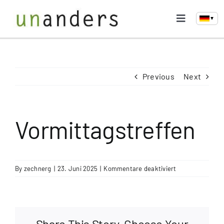
Skip
to
▼
Toggle
content
Navigati
Home
Previous
Next
Selbsthilfegruppe
Treffen & Aktivitäten
Vormittagstreffen
Links & Medien
für
By
zechnerg
|
23. Juni 2025
|
Kommentare deaktiviert
Vormittagstreff
Kontakt
Share This Story, Choose Your