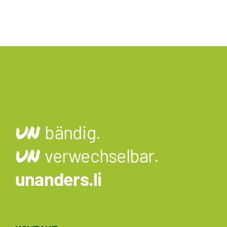
UN
bändig.
UN
verwechselbar.
unanders.li