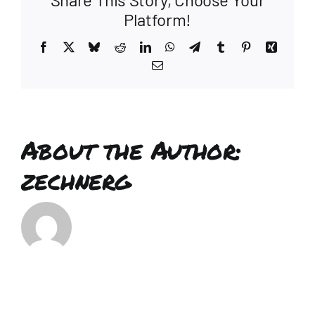
Platform!
Facebook
X
Bluesky
Reddit
LinkedIn
WhatsApp
Telegram
Tumblr
Pinterest
Xing
Email
About the Author:
zechnerg