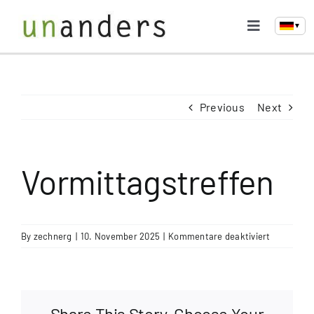
Skip
to
▼
Toggle
content
Navigati
Home
Previous
Next
Selbsthilfegruppe
Treffen & Aktivitäten
Vormittagstreffen
Links & Medien
für
By
zechnerg
|
10. November 2025
|
Kommentare deaktiviert
Vormittags
Kontakt
Share This Story, Choose Your