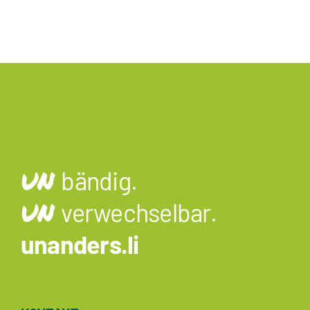
UN
bändig.
UN
verwechselbar.
unanders.li