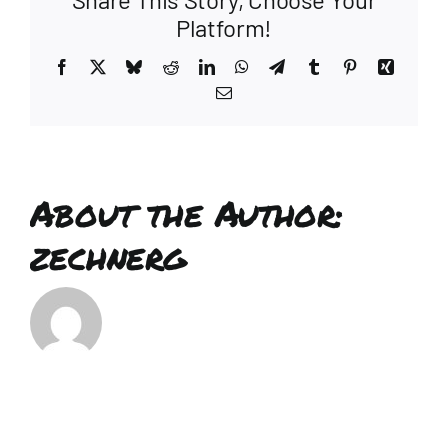
Platform!
Facebook
X
Bluesky
Reddit
LinkedIn
WhatsApp
Telegram
Tumblr
Pinterest
Xing
Email
About the Author:
zechnerg