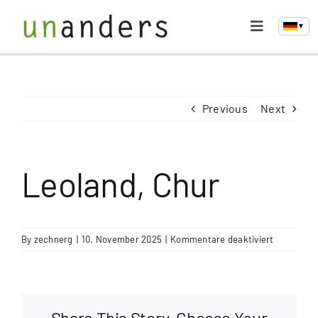
Skip
to
▼
Toggle
content
Navigati
Home
Previous
Next
Selbsthilfegruppe
Treffen & Aktivitäten
Leoland, Chur
Links & Medien
für
By
zechnerg
|
10. November 2025
|
Kommentare deaktiviert
Leoland,
Kontakt
Chur
Share This Story, Choose Your