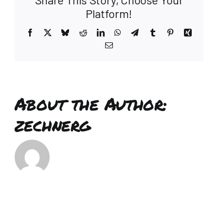
Platform!
Facebook
X
Bluesky
Reddit
LinkedIn
WhatsApp
Telegram
Tumblr
Pinterest
Xing
Email
About the Author:
zechnerg