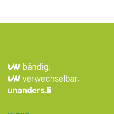
UN
bändig.
UN
verwechselbar.
unanders.li